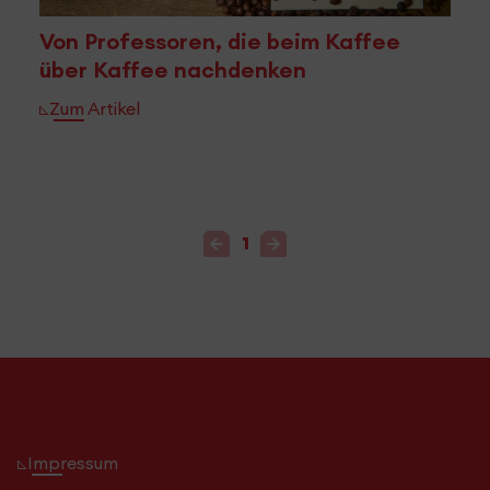
Von Professoren, die beim Kaffee
über Kaffee nachdenken
Zum Artikel
Vorherige Seite
Nächste Seite
1
Impressum