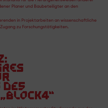
dener Planer und Baubeteiligter an den
renden in Projektarbeiten an wissenschaftliche
Zugang zu Forschungstätigkeiten.
z:
äres
ur
 des
 „Block4“