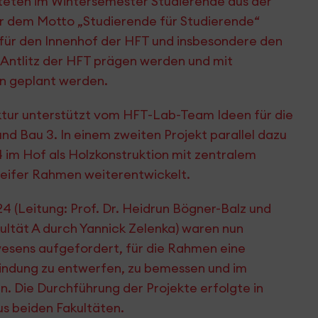
teten im Wintersemester Studierende aus der
r dem Motto „Studierende für Studierende“
für den Innenhof der HFT und insbesondere den
 Antlitz der HFT prägen werden und mit
ln geplant werden.
tur unterstützt vom HFT-Lab-Team Ideen für die
d Bau 3. In einem zweiten Projekt parallel dazu
4 im Hof als Holzkonstruktion mit zentralem
eifer Rahmen weiterentwickelt.
 (Leitung: Prof. Dr. Heidrun Bögner-Balz und
ultät A durch Yannick Zelenka) waren nun
wesens aufgefordert, für die Rahmen eine
bindung zu entwerfen, zu bemessen und im
. Die Durchführung der Projekte erfolgte in
s beiden Fakultäten.