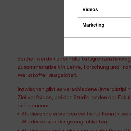
Videos
Marketing
Seither werden über Fakultätsgrenzen hinweg M
Zusammenarbeit in Lehre, Forschung und Tra
Werkstoffe“ ausgelotet.
Inzwischen gibt es verschiedene (interdiszipl
Ziel verfolgen, bei den Studierenden der Fak
aufzubauen:
Studierende erwerben vertiefte Kenntnisse
Wiederverwendungsmöglichkeiten.
Studierende entwickeln ein ganzheitliches 