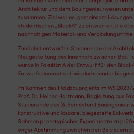
Im Rahmen verschiedener Lehrprojekte arbei
Architektur und dem Bauingenieurwesen unte
zusammen. Ziel war es, gemeinsam Lösungen 
studentischen „Block4“ zu entwerfen, die das
nachhaltigen Material- und Verbindungsmitte
Zunächst entwarfen Studierende der Architek
Neugestaltung des Innenhofs zwischen Bau 1 un
wurde in Fakultät A der Entwurf für den Block
Entwurfselement sich wiederholender biegest
Im Rahmen des Holzbauprojekts im WS 2023/24
Prof. Dr. Heiner Hartmann, Begleitung aus Fak
Studierende des (6. Semesters) Bauingenieur
konstruktive und lösbare, biegesteife Eckver
Rahmen prototypischer Experimente zu prüfen
enger Abstimmung zwischen den Betreuern au