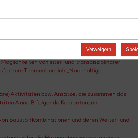
Verweigern
Spei
öglichkeiten von inter- und transdisziplinärer
nsfer zum Themenbereich „Nachhaltige
inäre) Aktivitäten bzw. Ansätze, die zusammen das
ultäten A und B folgende Kompetenzen
 von Baustoffkombinationen und deren Weiter- und
Verständnis für die Herangehensweisen anderer