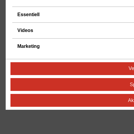
Essentiell
Videos
Marketing
Ve
S
Ak