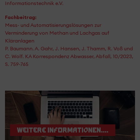
Informationstechnik e.V.
Fachbeitrag:
Mess- und Automatisierungslösungen zur
Verminderung von Methan und Lachgas auf
Kläranlagen
P. Baumann. A. Gahr, J. Hansen, J. Thamm, R. Voß und
C. Wolf. KA Korrespondenz Abwasser, Abfall, 10/2023,
S. 759-765
Weitere Informationen....