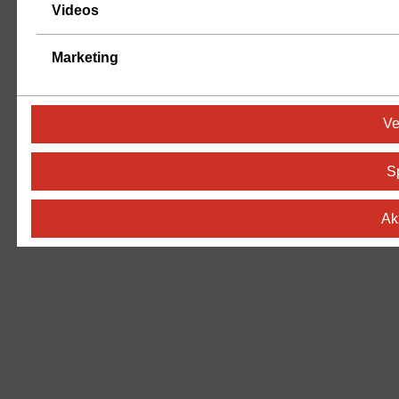
Videos
Marketing
Ve
S
Ak